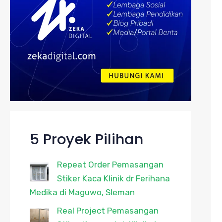
5 Proyek Pilihan
Repeat Order Pemasangan
Stiker Kaca Klinik dr Ferihana
Medika di Maguwo, Sleman
Real Project Pemasangan