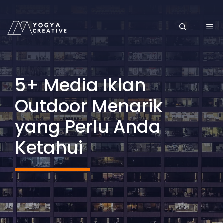
Skip
to
ME
content
5+ Media Iklan
Outdoor Menarik
yang Perlu Anda
Ketahui